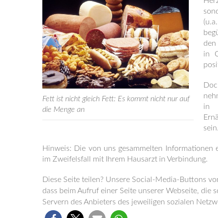
Herz
sond
(u.
beg
den 
in 
posi
Doc
nehm
Fett ist nicht gleich Fett: Es kommt nicht nur auf
in
die Menge an
Ern
sein
Hinweis: Die von uns gesammelten Informationen er
im Zweifelsfall mit Ihrem Hausarzt in Verbindung.
Diese Seite teilen? Unsere Social-Media-Buttons von
dass beim Aufruf einer Seite unserer Webseite, die 
Servern des Anbieters des jeweiligen sozialen Netzwe