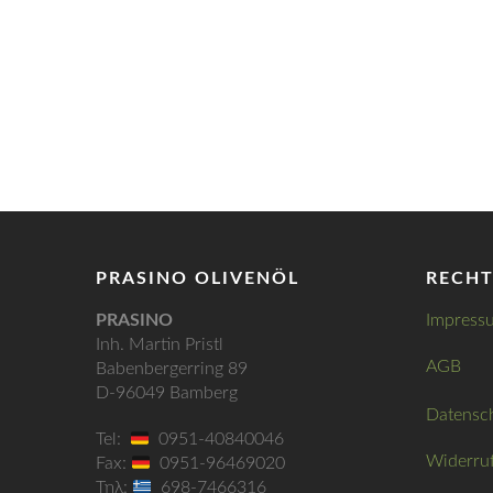
PRASINO OLIVENÖL
RECHT
PRASINO
Impress
Inh. Martin Pristl
AGB
Babenbergerring 89
D-96049 Bamberg
Datensc
Tel:
0951-40840046
Widerru
Fax:
0951-96469020
Τηλ:
698-7466316