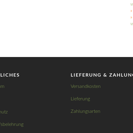
w
»
w
LICHES
LIEFERUNG & ZAHLUN
um
Versandkosten
Lieferung
Zahlungsarten
hutz
fsbelehrung