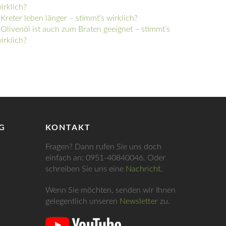
irklich?
Kreter leben länger – stimmt’s wirklich?
»
Olivenöl ist auch zum Braten geeignet – stimmt’s
irklich?
G
KONTAKT
Fragen? Dann rufen Sie uns doch
einfach an: 0951-40840046. Oder
schreiben Sie uns eine
Nachricht.
Wenn Sie möchten, senden wir Ihnen
gelegentlich unseren
Newsletter
zu.