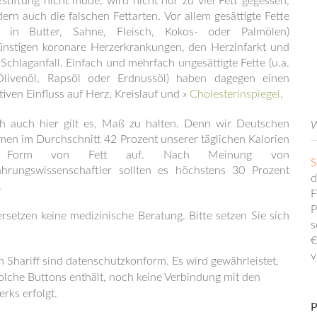
stiftung nicht müde, wird nicht nur zu viel Fett gegessen,
ern auch die falschen Fettarten. Vor allem gesättigte Fette
a. in Butter, Sahne, Fleisch, Kokos- oder Palmölen)
ünstigen koronare Herzerkrankungen, den Herzinfarkt und
Schlaganfall. Einfach und mehrfach ungesättigte Fette (u.a.
Olivenöl, Rapsöl oder Erdnussöl) haben dagegen einen
tiven Einfluss auf Herz, Kreislauf und »
Cholesterinspiegel
.
h auch hier gilt es, Maß zu halten. Denn wir Deutschen
W
en im Durchschnitt 42 Prozent unserer täglichen Kalorien
 Form von Fett auf. Nach Meinung von
S
ährungswissenschaftler sollten es höchstens 30 Prozent
d
.
F
P
setzen keine medizinische Beratung. Bitte setzen Sie sich
s
€
v
 Shariff sind datenschutzkonform. Es wird gewährleistet,
solche Buttons enthält, noch keine Verbindung mit den
rks erfolgt.