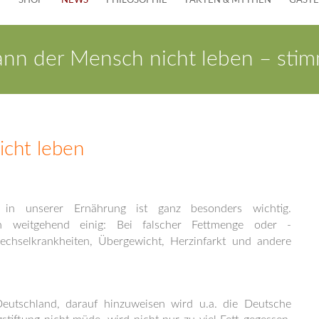
E
SHOP
NEWS
PHILOSOPHIE
FAKTEN & MYTHEN
GÄST
nn der Mensch nicht leben – stimm
icht leben
 in unserer Ernährung ist ganz besonders wichtig.
ch weitgehend einig: Bei falscher Fettmenge oder -
chselkrankheiten, Übergewicht, Herzinfarkt und andere
Deutschland, darauf hinzuweisen wird u.a. die Deutsche