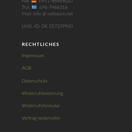
Fax:
0951-96469020
Τηλ:
698-7466316
Mail: info @ oelbaum.net
UsSt.-ID: DE 257239960
RECHTLICHES
Impressum
AGB
Datenschutz
Widerrufsbelehrung
Widerrufsformular
Vertrag widerrufen