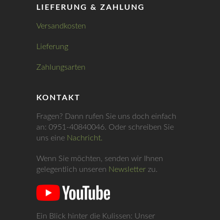
LIEFERUNG & ZAHLUNG
Versandkosten
Lieferung
Zahlungsarten
KONTAKT
Fragen? Dann rufen Sie uns doch einfach
an: 0951-40840046. Oder schreiben Sie
uns eine
Nachricht.
Wenn Sie möchten, senden wir Ihnen
gelegentlich unseren
Newsletter
zu.
Ein Blick hinter die Kulissen: Unser