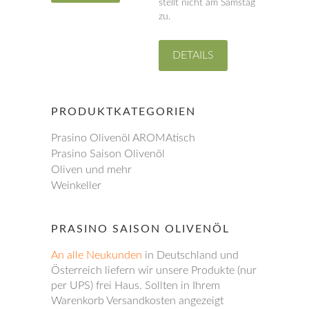
stellt nicht am Samstag
zu.
Dieses
Produkt
DETAILS
weist
mehrere
Varianten
PRODUKTKATEGORIEN
auf.
Die
Prasino Olivenöl AROMAtisch
Optionen
Prasino Saison Olivenöl
können
Oliven und mehr
auf
Weinkeller
der
Produktseite
gewählt
PRASINO SAISON OLIVENÖL
werden
An alle Neukunden
in Deutschland und
Österreich liefern wir unsere Produkte (nur
per UPS) frei Haus. Sollten in Ihrem
Warenkorb Versandkosten angezeigt