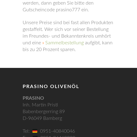
werden, dann geben Sie bitte den
Gutscheincode prasino777 ein.
Unsere Preise sind bei fast allen Produkten
gestaffelt. Wer sich vor seiner Bestellung
im Freundes- und Bekanntenkreis umhört
und eine
»
Sammelbestellung
aufgibt, kann
bis zu 20 Prozent sparen.
PRASINO OLIVENÖL
PRASINO
Inh. Martin Pristl
Babenbergerring 89
D-96049 Bamberg
Tel:
0951-40840046