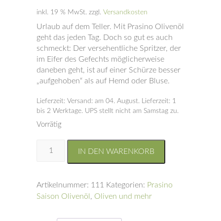
inkl. 19 % MwSt.
zzgl.
Versandkosten
Urlaub auf dem Teller. Mit Prasino Olivenöl
geht das jeden Tag. Doch so gut es auch
schmeckt: Der versehentliche Spritzer, der
im Eifer des Gefechts möglicherweise
daneben geht, ist auf einer Schürze besser
„aufgehoben“ als auf Hemd oder Bluse.
Lieferzeit:
Versand: am 04. August. Lieferzeit: 1
bis 2 Werktage. UPS stellt nicht am Samstag zu.
Vorrätig
Strapazierfähige
IN DEN WARENKORB
Latzschürze
Menge
Artikelnummer:
111
Kategorien:
Prasino
Saison Olivenöl
,
Oliven und mehr