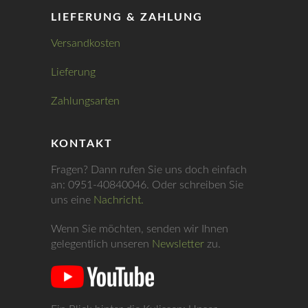
LIEFERUNG & ZAHLUNG
Versandkosten
Lieferung
Zahlungsarten
KONTAKT
Fragen? Dann rufen Sie uns doch einfach
an: 0951-40840046. Oder schreiben Sie
uns eine
Nachricht.
Wenn Sie möchten, senden wir Ihnen
gelegentlich unseren
Newsletter
zu.