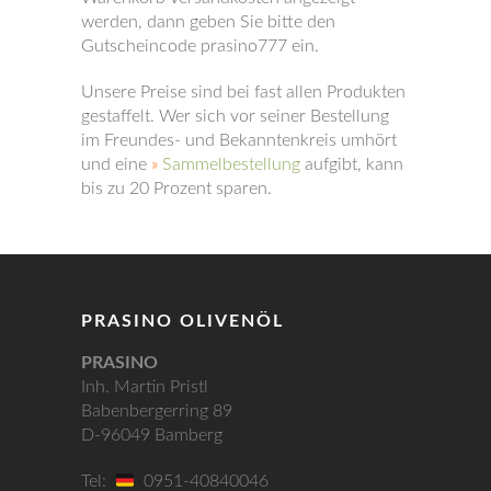
werden, dann geben Sie bitte den
Gutscheincode prasino777 ein.
Unsere Preise sind bei fast allen Produkten
gestaffelt. Wer sich vor seiner Bestellung
im Freundes- und Bekanntenkreis umhört
und eine
»
Sammelbestellung
aufgibt, kann
bis zu 20 Prozent sparen.
PRASINO OLIVENÖL
PRASINO
Inh. Martin Pristl
Babenbergerring 89
D-96049 Bamberg
Tel:
0951-40840046