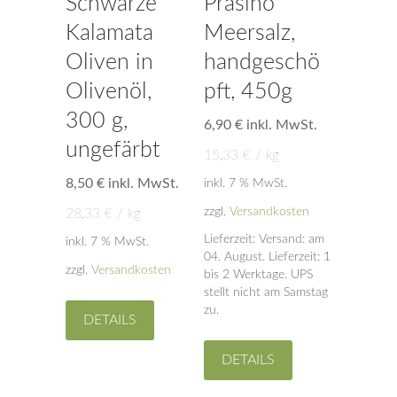
Schwarze
Prasino
Kalamata
Meersalz,
Oliven in
handgeschö
Olivenöl,
pft, 450g
300 g,
6,90
€
inkl. MwSt.
ungefärbt
15,33
€
/
kg
8,50
€
inkl. MwSt.
inkl. 7 % MwSt.
zzgl.
Versandkosten
28,33
€
/
kg
Lieferzeit:
Versand: am
inkl. 7 % MwSt.
04. August. Lieferzeit: 1
zzgl.
Versandkosten
bis 2 Werktage. UPS
stellt nicht am Samstag
zu.
DETAILS
DETAILS