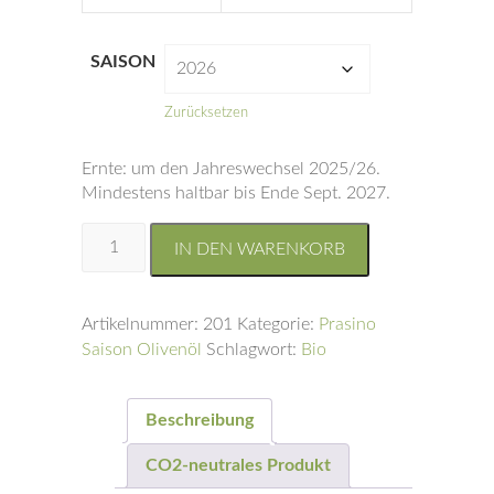
SAISON
Zurücksetzen
Ernte: um den Jahreswechsel 2025/26.
Mindestens haltbar bis Ende Sept. 2027.
Prasino
IN DEN WARENKORB
Saison
BIO
Olivenöl
Artikelnummer:
201
Kategorie:
Prasino
|
Saison Olivenöl
Schlagwort:
Bio
Flasche,
0,75
l
Beschreibung
Menge
CO2-neutrales Produkt