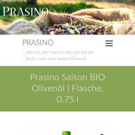
PRASINO
Jahr für Jahr machen wir uns auf die
Suche nach dem besten Olivenöl.
Prasino Saison BIO
Olivenöl | Flasche,
0,75 l