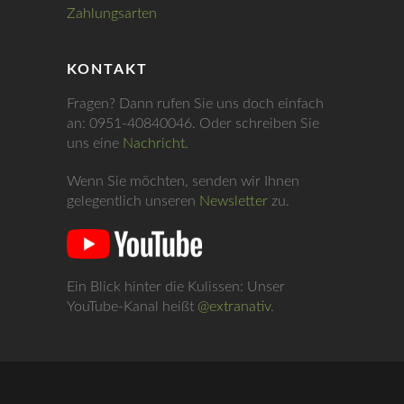
Zahlungsarten
KONTAKT
Fragen? Dann rufen Sie uns doch einfach
an: 0951-40840046. Oder schreiben Sie
uns eine
Nachricht.
Wenn Sie möchten, senden wir Ihnen
gelegentlich unseren
Newsletter
zu.
Ein Blick hinter die Kulissen: Unser
YouTube-Kanal heißt
@extranativ
.