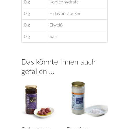
0 g
Kohlenhydrate
0 g
– davon Zucker
0 g
Eiweiß
0 g
Salz
Das könnte Ihnen auch
gefallen …