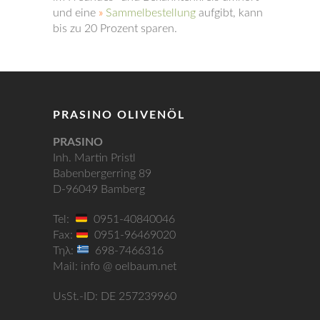
und eine
»
Sammelbestellung
aufgibt, kann
bis zu 20 Prozent sparen.
PRASINO OLIVENÖL
PRASINO
Inh. Martin Pristl
Babenbergerring 89
D-96049 Bamberg
Tel:
0951-40840046
Fax:
0951-96469020
Τηλ:
698-7466316
Mail: info @ oelbaum.net
UsSt.-ID: DE 257239960