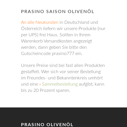
PRASINO SAISON OLIVENÖL
An alle Neukunden
in Deutschland und
Österreich liefern wir unsere Produkte (nur
per UPS) frei Haus. Sollten in Ihrem
Warenkorb Versandkosten angezeigt
werden, dann geben Sie bitte den
Gutscheincode prasino777 ein.
Unsere Preise sind bei fast allen Produkten
gestaffelt. Wer sich vor seiner Bestellung
im Freundes- und Bekanntenkreis umhört
und eine
»
Sammelbestellung
aufgibt, kann
bis zu 20 Prozent sparen.
PRASINO OLIVENÖL