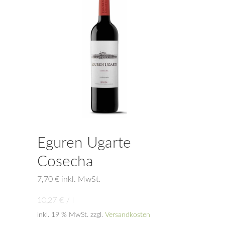
Eguren Ugarte
Cosecha
7,70
€
inkl. MwSt.
10,27
€
/
l
inkl. 19 % MwSt.
zzgl.
Versandkosten