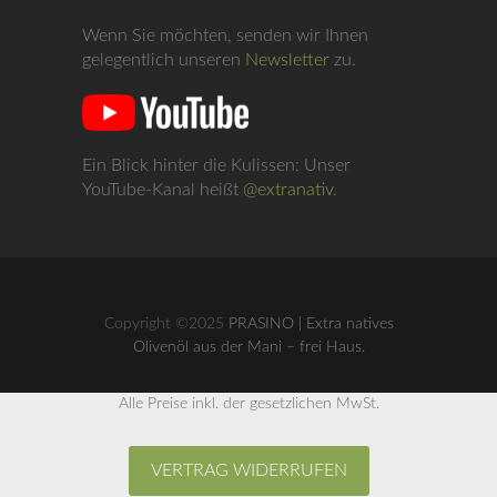
Wenn Sie möchten, senden wir Ihnen
gelegentlich unseren
Newsletter
zu.
Ein Blick hinter die Kulissen: Unser
YouTube-Kanal heißt
@extranativ
.
Copyright ©2025
PRASINO | Extra natives
Olivenöl aus der Mani – frei Haus.
Alle Preise inkl. der gesetzlichen MwSt.
VERTRAG WIDERRUFEN