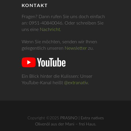
KONTAKT
Fragen? Dann rufen Sie uns doch einfach
an: 0951-40840046. Oder schreiben Sie
uns eine
Nachricht.
Wenn Sie möchten, senden wir Ihnen
gelegentlich unseren
Newsletter
zu.
Ein Blick hinter die Kulissen: Unser
YouTube-Kanal heißt
@extranativ
.
Copyright ©2025
PRASINO | Extra natives
Olivenöl aus der Mani – frei Haus.