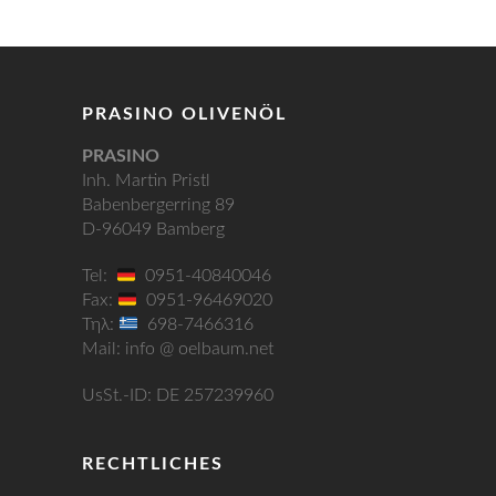
PRASINO OLIVENÖL
PRASINO
Inh. Martin Pristl
Babenbergerring 89
D-96049 Bamberg
Tel:
0951-40840046
Fax:
0951-96469020
Τηλ:
698-7466316
Mail: info @ oelbaum.net
UsSt.-ID: DE 257239960
RECHTLICHES