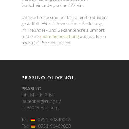
Gutscheincode prasino777 ein.
Unsere Preise sind bei fast allen Produkten
gestaffelt. Wer sich vor seiner Bestellung
im Freundes- und Bekanntenkreis umhört
und eine
»
Sammelbestellung
aufgibt, kann
bis zu 20 Prozent sparen.
PRASINO OLIVENÖL
PRASINO
Inh. Martin Pristl
Babenbergerring 89
D-96049 Bamberg
Tel:
0951-40840046
Fax:
0951-96469020