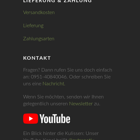
LIEFERUNG & ZAHLUNG
Versandkosten
Lieferung
Zahlungsarten
KONTAKT
Fragen? Dann rufen Sie uns doch einfach
an: 0951-40840046. Oder schreiben Sie
uns eine
Nachricht.
Wenn Sie möchten, senden wir Ihnen
gelegentlich unseren
Newsletter
zu.
Ein Blick hinter die Kulissen: Unser