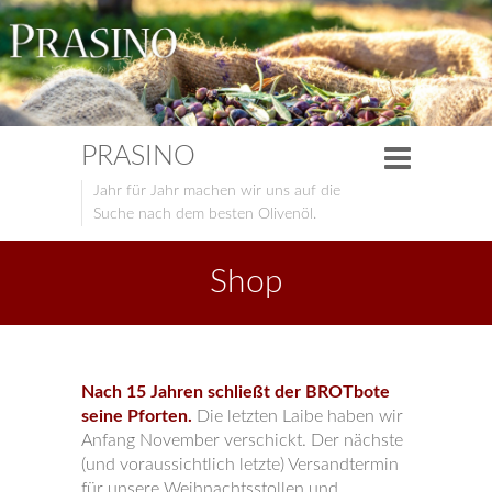
PRASINO
Jahr für Jahr machen wir uns auf die
Suche nach dem besten Olivenöl.
Shop
Nach 15 Jahren schließt der BROTbote
seine Pforten.
Die letzten Laibe haben wir
Anfang November verschickt. Der nächste
(und voraussichtlich letzte) Versandtermin
für unsere Weihnachtsstollen und