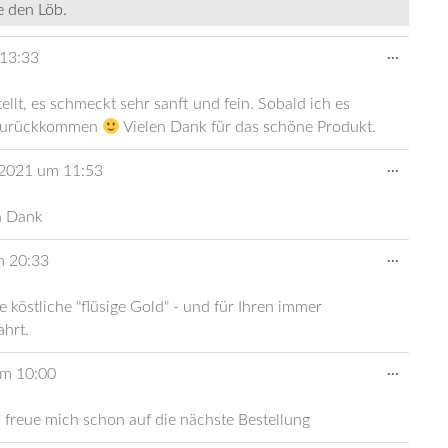
e den Löb.
Diese
...
13:33
Metabo
ein-/au
ellt, es schmeckt sehr sanft und fein. Sobald ich es
p zurückkommen
Vielen Dank für das schöne Produkt.
Diese
...
 2021
um
11:53
Metabo
ein-/au
en Dank
Diese
...
m
20:33
Metabo
ein-/au
köstliche "flüsige Gold" - und für Ihren immer
ahrt.
Diese
...
um
10:00
Metabo
ein-/au
 freue mich schon auf die nächste Bestellung