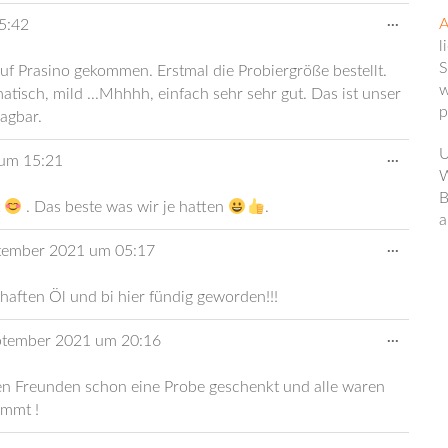
Diese
...
A
5:42
Metabo
l
ein-/au
S
uf Prasino gekommen. Erstmal die Probiergröße bestellt.
w
matisch, mild ...Mhhhh, einfach sehr sehr gut. Das ist unser
p
lagbar.
U
Diese
...
um
15:21
Metabo
W
ein-/au
B
t
. Das beste was wir je hatten
.
a
Diese
...
tember 2021
um
05:17
Metabo
ein-/au
aften Öl und bi hier fündig geworden!!!
Diese
...
ptember 2021
um
20:16
Metabo
ein-/au
uten Freunden schon eine Probe geschenkt und alle waren
immt !