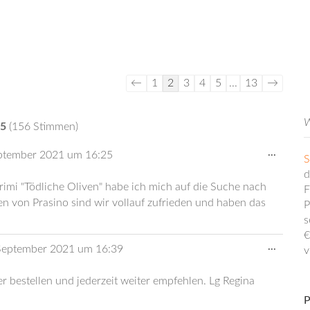
Guestbook
←
1
2
3
4
5
...
13
→
list
navigation
W
5
(
156
Stimmen)
Diese
...
ptember 2021
um
16:25
S
Metabo
ein-/au
d
mi "Tödliche Oliven" habe ich mich auf die Suche nach
F
n von Prasino sind wir vollauf zufrieden und haben das
P
s
€
Diese
...
September 2021
um
16:39
v
Metabo
ein-/au
er bestellen und jederzeit weiter empfehlen. Lg Regina