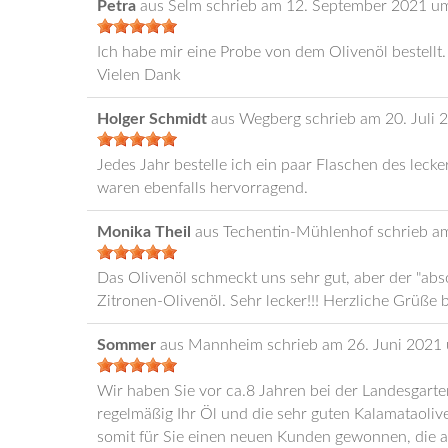
Petra
aus
Selm
schrieb am
12. September 2021
u
Ich habe mir eine Probe von dem Olivenöl bestellt
Vielen Dank
Holger Schmidt
aus
Wegberg
schrieb am
20. Juli 
Jedes Jahr bestelle ich ein paar Flaschen des leck
waren ebenfalls hervorragend.
Monika Theil
aus
Techentin-Mühlenhof
schrieb a
Das Olivenöl schmeckt uns sehr gut, aber der "ab
Zitronen-Olivenöl. Sehr lecker!!! Herzliche Grüße
Sommer
aus
Mannheim
schrieb am
26. Juni 2021
Wir haben Sie vor ca.8 Jahren bei der Landesgart
regelmäßig Ihr Öl und die sehr guten Kalamataoli
somit für Sie einen neuen Kunden gewonnen, die a