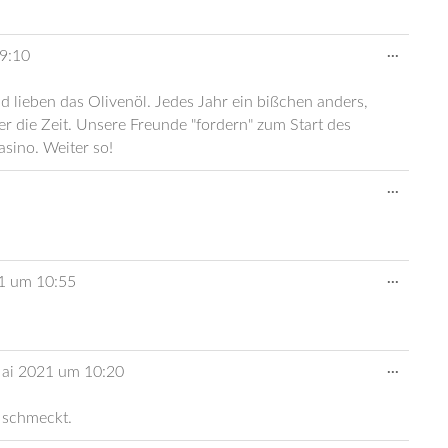
Diese
...
9:10
Metabo
ein-/au
d lieben das Olivenöl. Jedes Jahr ein bißchen anders,
r die Zeit. Unsere Freunde "fordern" zum Start des
sino. Weiter so!
Diese
...
Metabo
ein-/au
Diese
...
1
um
10:55
Metabo
ein-/au
Diese
...
ai 2021
um
10:20
Metabo
ein-/au
 schmeckt.