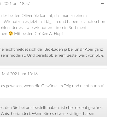
Diese
...
i 2021
um
18:57
Metabo
ein-/au
s der besten Olivenöle kommt, das man zu einem
 Wir nutzen es jetzt fast täglich und haben es auch schon
len, der es - wie wir hoffen - in sein Sortiment
önnen
Mit besten Grüßen A. Hopf
elleicht meldet sich der Bio-Laden ja bei uns!? Aber ganz
sehr moderat. Und bereits ab einem Bestellwert von 50 €
Diese
...
. Mai 2021
um
18:16
Metabo
ein-/au
 es gewesen, wenn die Gewürze im Teig und nicht nur auf
, den Sie bei uns bestellt haben, ist eher dezent gewürzt
Anis, Koriander). Wenn Sie es etwas kräftiger haben