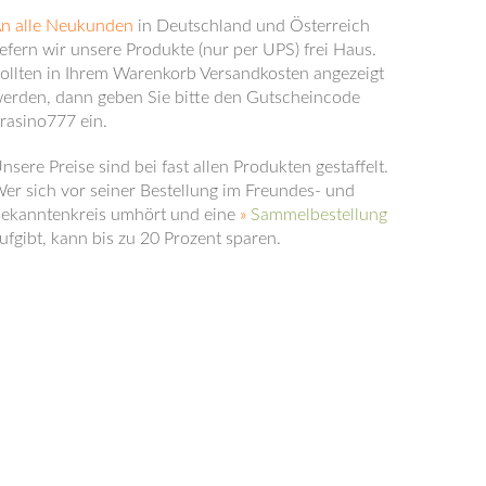
n alle Neukunden
in Deutschland und Österreich
x
iefern wir unsere Produkte (nur per UPS) frei Haus.
sblenden.
ollten in Ihrem Warenkorb Versandkosten angezeigt
erden, dann geben Sie bitte den Gutscheincode
rasino777 ein.
nsere Preise sind bei fast allen Produkten gestaffelt.
x
er sich vor seiner Bestellung im Freundes- und
sblenden.
ekanntenkreis umhört und eine
»
Sammelbestellung
ufgibt, kann bis zu 20 Prozent sparen.
x
sblenden.
x
sblenden.