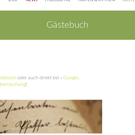
E
SHOP
NEWS
PHILOSOPHIE
FAKTEN & MYTHEN
GÄST
Gästebuch
stebuch
oder auch direkt bei
»
Google
.
berraschung
!