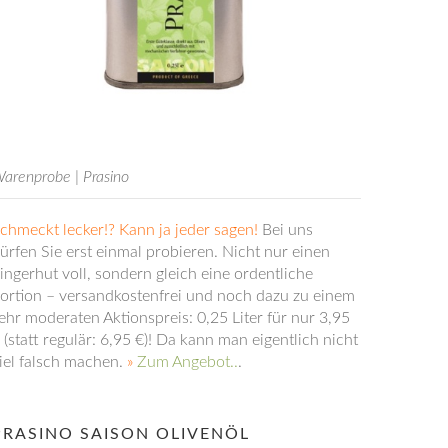
arenprobe | Prasino
chmeckt lecker!? Kann ja jeder sagen!
Bei uns
x
sblenden.
ürfen Sie erst einmal probieren. Nicht nur einen
ingerhut voll, sondern gleich eine ordentliche
ortion – versandkostenfrei und noch dazu zu einem
ehr moderaten Aktionspreis: 0,25 Liter für nur 3,95
 (statt regulär: 6,95 €)! Da kann man eigentlich nicht
iel falsch machen.
»
Zum Angebot..
.
x
sblenden.
PRASINO SAISON OLIVENÖL